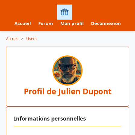
Accueil
Forum
Mon profil
Déconnexion
Accueil
>
Users
Profil de Julien Dupont
Informations personnelles