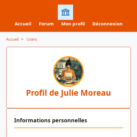
Accueil
Forum
Mon profil
Déconnexion
Accueil
>
Users
Profil de Julie Moreau
Informations personnelles