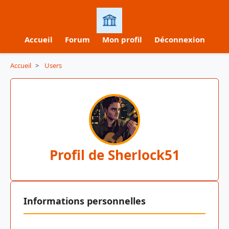
Accueil
Forum
Mon profil
Déconnexion
Accueil
>
Users
Profil de Sherlock51
Informations personnelles